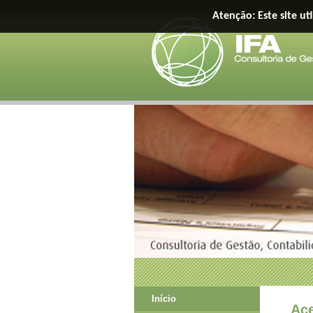
Atenção: Este site ut
Início
Ac