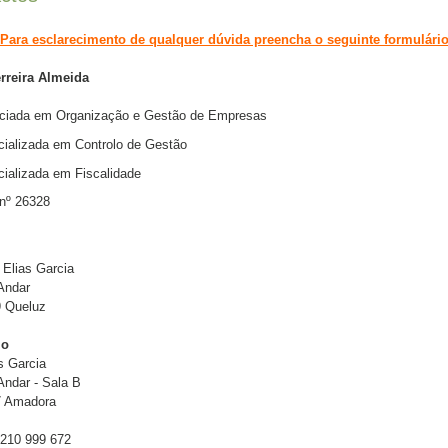
Para esclarecimento de qualquer dúvida preencha o seguinte formulári
erreira Almeida
nciada em Organização e Gestão de Empresas
ializada em Controlo de Gestão
ializada em Fiscalidade
nº 26328
 Elias Garcia
 Andar
9 Queluz
io
s Garcia
 Andar - Sala B
7 Amadora
210 999 672