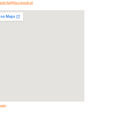
eral.ifa@ifa-consult.pt
maior