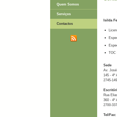
Quem Somos
Serviços
Isilda F
Contactos
Lice
Espec
Espec
TOC 
Sede
Av. José
145 - 4º
2745-14
Escritór
Rua Elia
360 - 4º
2700-33
Tel/Fax: