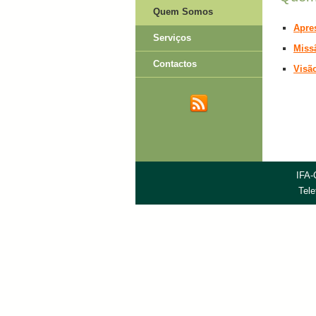
Quem Somos
Apre
Serviços
Miss
Contactos
Visã
IFA-
Tel