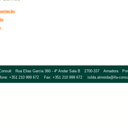
sentação
ão
o
Consult
Rua Elias Garcia 360 - 4º Andar Sala B
2700-337
Amadora
Por
efone:
+351 210 999 672
Fax:
+351 210 999 672
isilda.almeida@ifa-consu